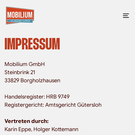
Skip
Skip
links
to
To
primary
na
navigation
Skip
IMPRESSUM
to
content
Mobilium GmbH
Steinbrink 21
33829 Borgholzhausen
Handelsregister: HRB 9749
Registergericht: Amtsgericht Gütersloh
Vertreten durch:
Karin Eppe, Holger Kottemann