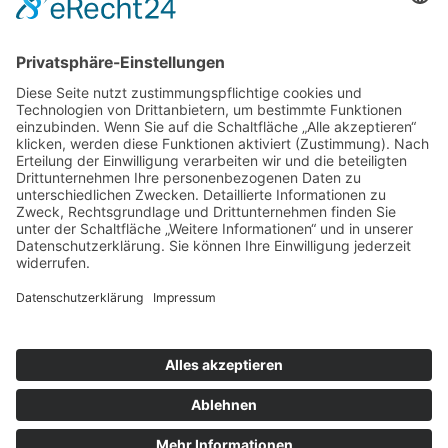
Mobilium GmbH Classic Car Storage
Steinbrink 21
33829 Borgholzhausen
Telefon :
+49 (0) 5425 5882
Fax :
+49 (0) 5425 954367
E-Mail :
info@mobilium-storage.de
IMPRESSUM
DATENSCHUTZ
This site is registered on
portal.liquid-
themes.com
as a
development site.
Switch to