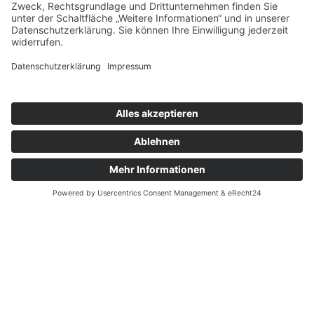
This site is registered on
portal.liquid-
themes.com
as a
development site.
Switch to
production mode
to remove this warning.